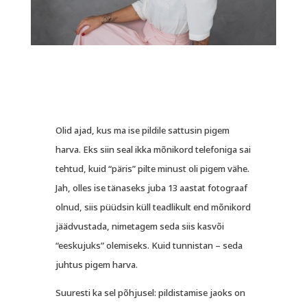
Olid ajad, kus ma ise pildile sattusin pigem
harva. Eks siin seal ikka mõnikord telefoniga sai
tehtud, kuid “päris” pilte minust oli pigem vähe.
Jah, olles ise tänaseks juba 13 aastat fotograaf
olnud, siis püüdsin küll teadlikult end mõnikord
jäädvustada, nimetagem seda siis kasvõi
“eeskujuks” olemiseks. Kuid tunnistan – seda
juhtus pigem harva.
Suuresti ka sel põhjusel: pildistamise jaoks on