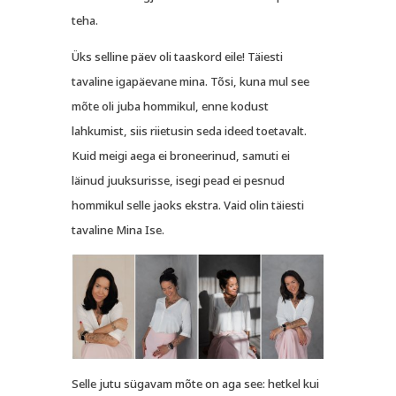
teha.
Üks selline päev oli taaskord eile! Täiesti
tavaline igapäevane mina. Tõsi, kuna mul see
mõte oli juba hommikul, enne kodust
lahkumist, siis riietusin seda ideed toetavalt.
Kuid meigi aega ei broneerinud, samuti ei
läinud juuksurisse, isegi pead ei pesnud
hommikul selle jaoks ekstra. Vaid olin täiesti
tavaline Mina Ise.
Selle jutu sügavam mõte on aga see: hetkel kui