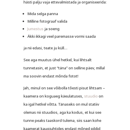
hästi palju vaja ettevalmistada ja organiseerida:
Mida selga panna
Milline fotograaf valida
Jumestus
ja soeng
Äkki ikkagi veel paremasse vormi saada
ja nii edasi, teate ju küll…
See aga muutus ühel hetkel, kui lihtsalt
tunnetasin, et just “täna” on selline päev, millal
ma soovin endast mõnda fotot!
Jah, minul on see võibolla tõesti pisut lihtsam –
kaamera on koguaeg käeulatuses,
stuudio
on
ka igal hetkel võtta. Tänaseks on mul statiiv
olemas nii stuudios, aga ka kodus, et kui see
tunne peaks taaskord tulema, siis saan kohe
kaamerat kaugjuhtides endast mõned pildid