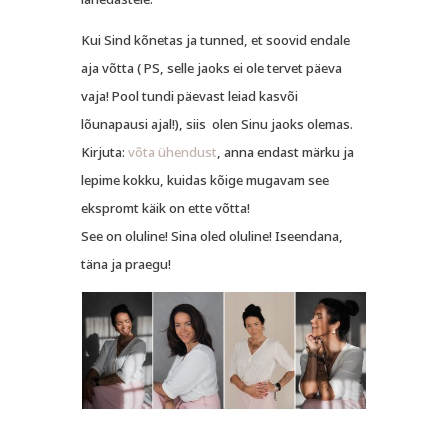
Kui Sind kõnetas ja tunned, et soovid endale
aja võtta ( PS, selle jaoks ei ole tervet päeva
vaja! Pool tundi päevast leiad kasvõi
lõunapausi ajal!), siis olen Sinu jaoks olemas.
Kirjuta:
võta ühendust
, anna endast märku ja
lepime kokku, kuidas kõige mugavam see
ekspromt käik on ette võtta!
See on oluline! Sina oled oluline! Iseendana,
täna ja praegu!