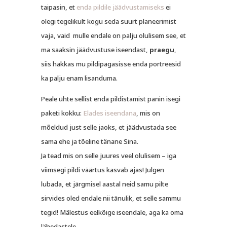
taipasin, et
enda pildile jäädvustamiseks
ei
olegi tegelikult kogu seda suurt planeerimist
vaja, vaid mulle endale on palju olulisem see, et
ma saaksin jäädvustuse iseendast,
praegu
,
siis hakkas mu pildipagasisse enda portreesid
ka palju enam lisanduma.
Peale ühte sellist enda pildistamist panin isegi
paketi kokku:
Elades iseendana
, mis on
mõeldud just selle jaoks, et jäädvustada see
sama ehe ja tõeline tänane Sina.
Ja tead mis on selle juures veel olulisem – iga
viimsegi pildi väärtus kasvab ajas! Julgen
lubada, et järgmisel aastal neid samu pilte
sirvides oled endale nii tänulik, et selle sammu
tegid! Mälestus eelkõige iseendale, aga ka oma
lähedastele.