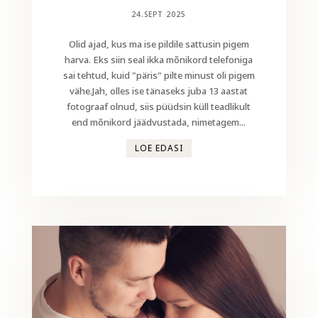
24.SEPT 2025
Olid ajad, kus ma ise pildile sattusin pigem
harva. Eks siin seal ikka mõnikord telefoniga
sai tehtud, kuid "päris" pilte minust oli pigem
vähe.Jah, olles ise tänaseks juba 13 aastat
fotograaf olnud, siis püüdsin küll teadlikult
end mõnikord jäädvustada, nimetagem...
LOE EDASI