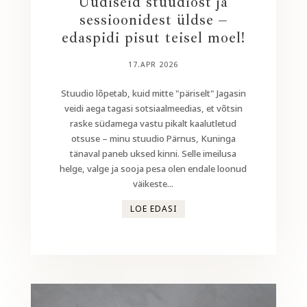
Uudiseid stuudiost ja
sessioonidest üldse –
edaspidi pisut teisel moel!
17.APR 2026
Stuudio lõpetab, kuid mitte "päriselt" Jagasin
veidi aega tagasi sotsiaalmeedias, et võtsin
raske südamega vastu pikalt kaalutletud
otsuse – minu stuudio Pärnus, Kuninga
tänaval paneb uksed kinni. Selle imeilusa
helge, valge ja sooja pesa olen endale loonud
väikeste...
LOE EDASI